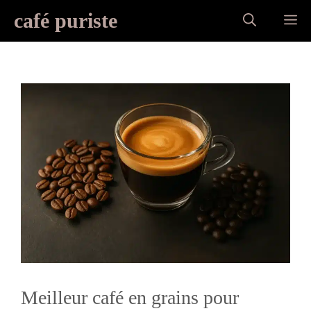
Aller
café puriste
M
au
contenu
Meilleur café en grains pour