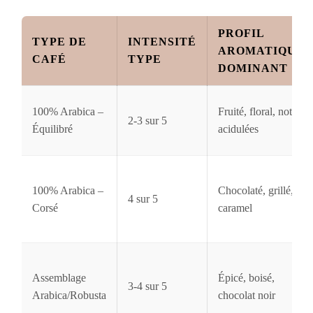
PROFIL
TYPE DE
INTENSITÉ
AROMATIQUE
CAFÉ
TYPE
DOMINANT
100% Arabica –
Fruité, floral, notes
2-3 sur 5
Équilibré
acidulées
100% Arabica –
Chocolaté, grillé,
4 sur 5
Corsé
caramel
Assemblage
Épicé, boisé,
3-4 sur 5
Arabica/Robusta
chocolat noir